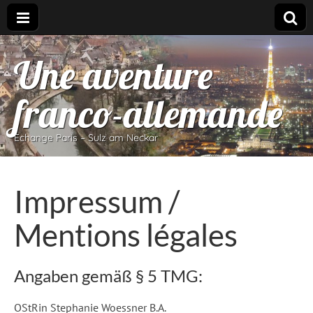
Une aventure
franco-allemande
Echange Paris – Sulz am Neckar
Impressum /
Mentions légales
Angaben gemäß § 5 TMG:
OStRin Stephanie Woessner B.A.